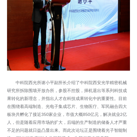
中科院西光所谢小平副所长介绍了中科院西安光学精密机械
研究所拆除围墙开放办所，参股不控股，择机退出等系列科技成
果转化的新理念，并指出人才在科技成果转化中的重要性。目前
在围绕着高端制造、光电子集成芯片、生物医疗、军民融合四大
板块共孵化了接近350家企业，市值大概850亿元，解决就业2亿
人，但是随着应用市场的扩大，后端的生产制造的储备人才严重
不足的问题就日益凸显出来。而此次论坛正是围绕着光子智能制